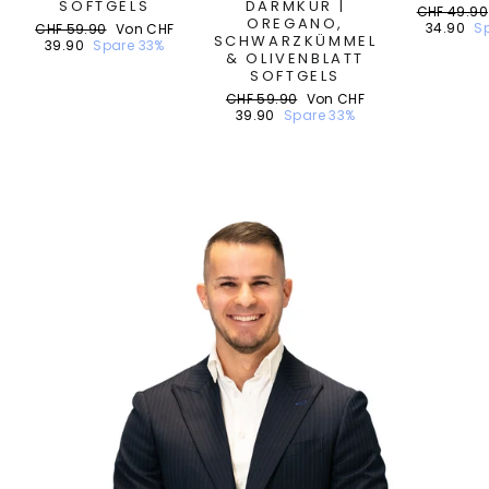
SOFTGELS
DARMKUR |
Normaler
CHF 49.90
OREGANO,
Preis
Normaler
Sonderpreis
34.90
S
CHF 59.90
Von CHF
SCHWARZKÜMMEL
Preis
39.90
Spare 33%
& OLIVENBLATT
SOFTGELS
Normaler
Sonderpreis
CHF 59.90
Von CHF
Preis
39.90
Spare 33%