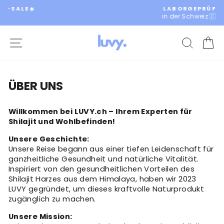
Direkt
LABORGEPRÜFT
zum
in der Schweiz 🇨🇭
Pause
Inhalt
Diashow
SEITENNAVIGATION
SUCH
D
ÜBER UNS
Willkommen bei LUVY.ch – Ihrem Experten für
Shilajit und Wohlbefinden!
Unsere Geschichte:
Unsere Reise begann aus einer tiefen Leidenschaft für
ganzheitliche Gesundheit und natürliche Vitalität.
Inspiriert von den gesundheitlichen Vorteilen des
Shilajit Harzes aus dem Himalaya, haben wir 2023
LUVY gegründet, um dieses kraftvolle Naturprodukt
zugänglich zu machen.
Unsere Mission: