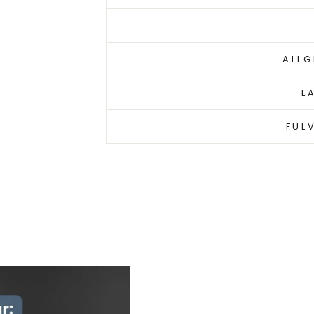
ALLG
L
FUL