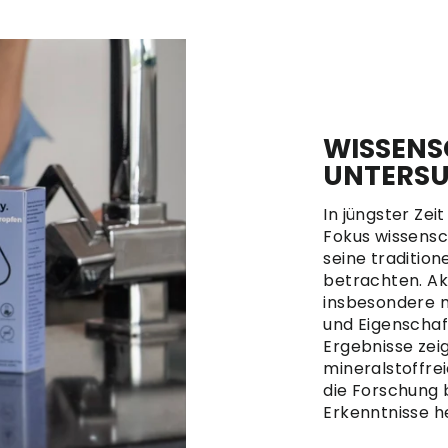
WISSENS
UNTERS
In jüngster Zei
Fokus wissensc
seine traditio
betrachten. Ak
insbesondere m
und Eigenschaft
Ergebnisse zeig
mineralstoffrei
die Forschung 
Erkenntnisse h