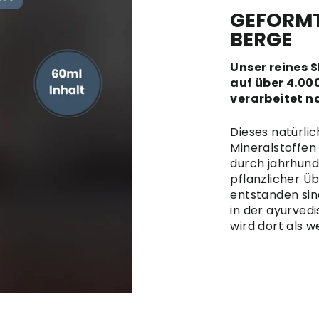
GEFORMT
BERGE
Unser reines 
auf über 4.00
verarbeitet n
Dieses natürlic
Mineralstoffen
durch jahrhund
pflanzlicher Ü
entstanden sind
in der ayurved
wird dort als 